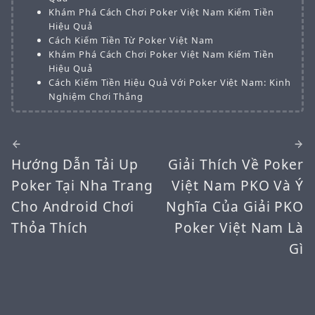
Khám Phá Cách Chơi Poker Việt Nam Kiếm Tiền
Hiệu Quả
Cách Kiếm Tiền Từ Poker Việt Nam
Khám Phá Cách Chơi Poker Việt Nam Kiếm Tiền
Hiệu Quả
Cách Kiếm Tiền Hiệu Quả Với Poker Việt Nam: Kinh
Nghiệm Chơi Thắng
Hướng Dẫn Tải Up
Giải Thích Về Poker
Poker Tại Nha Trang
Việt Nam PKO Và Ý
Cho Android Chơi
Nghĩa Của Giải PKO
Thỏa Thích
Poker Việt Nam Là
Gì