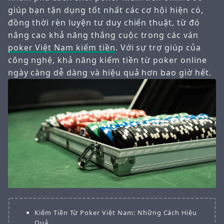
giúp bạn tận dụng tốt nhất các cơ hội hiện có,
đồng thời rèn luyện tư duy chiến thuật, từ đó
nâng cao khả năng thắng cuộc trong các ván
poker Việt Nam kiếm tiền
. Với sự trợ giúp của
công nghệ, khả năng kiếm tiền từ poker online
ngày càng dễ dàng và hiệu quả hơn bao giờ hết.
Kiếm Tiền Từ Poker Việt Nam: Những Cách Hiệu
Quả