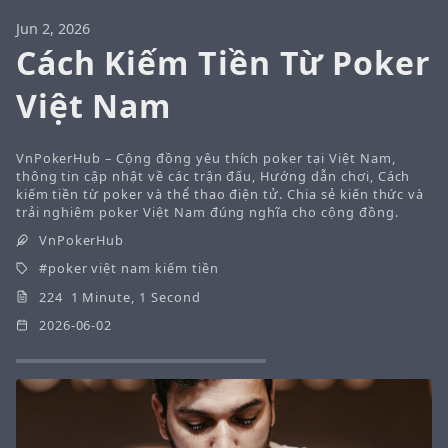
Jun 2, 2026
Cách Kiếm Tiền Từ Poker
Việt Nam
VnPokerHub – Cộng đồng yêu thích poker tại Việt Nam,
thông tin cập nhật về các trận đấu, Hướng dẫn chơi, Cách
kiếm tiền từ poker và thể thao điện tử. Chia sẻ kiến thức và
trải nghiệm poker Việt Nam đúng nghĩa cho cộng đồng.
VnPokerHub
poker việt nam kiếm tiền
224 1 Minute, 1 Second
2026-06-02