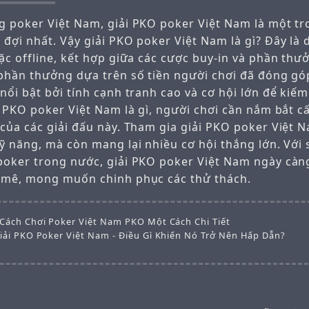
 poker Việt Nam, giải PKO poker Việt Nam là một t
đợi nhất. Vậy giải PKO poker Việt Nam là gì? Đây là 
ặc offline, kết hợp giữa các cược buy-in và phần thư
phần thưởng dựa trên số tiền người chơi đã đóng gó
nổi bật bởi tính cạnh tranh cao và cơ hội lớn để kiế
i PKO poker Việt Nam là gì, người chơi cần nắm bắt c
của các giải đấu này. Tham gia giải PKO poker Việt 
ỹ năng, mà còn mang lại nhiều cơ hội thắng lớn. Với 
oker trong nước, giải PKO poker Việt Nam ngày càn
 mê, mong muốn chinh phục các thử thách.
ách Chơi Poker Việt Nam PKO Một Cách Chi Tiết
ải PKO Poker Việt Nam - Điều Gì Khiến Nó Trở Nên Hấp Dẫn?