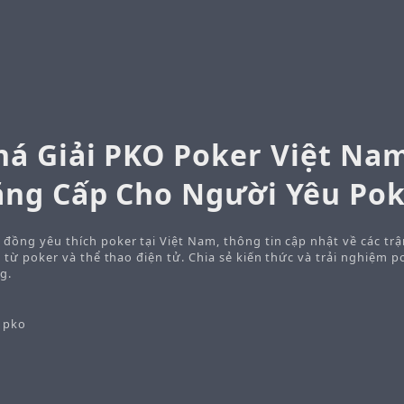
á Giải PKO Poker Việt Nam
ng Cấp Cho Người Yêu Po
đồng yêu thích poker tại Việt Nam, thông tin cập nhật về các tr
n từ poker và thể thao điện tử. Chia sẻ kiến thức và trải nghiệm 
g.
 pko