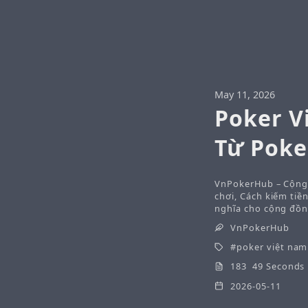
May 11, 2026
Poker V
Từ Poke
VnPokerHub – Cộng 
chơi, Cách kiếm tiề
nghĩa cho cộng đồn
VnPokerHub
poker việt nam
183 49 Seconds
2026-05-11