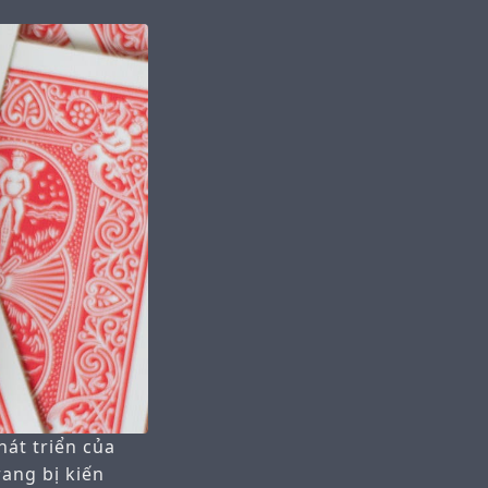
át triển của
rang bị kiến