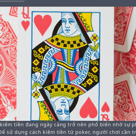
kiếm tiền đang ngày càng trở nên phổ biến nhờ sự ph
Để sử dụng cách kiếm tiền từ poker, người chơi cần t