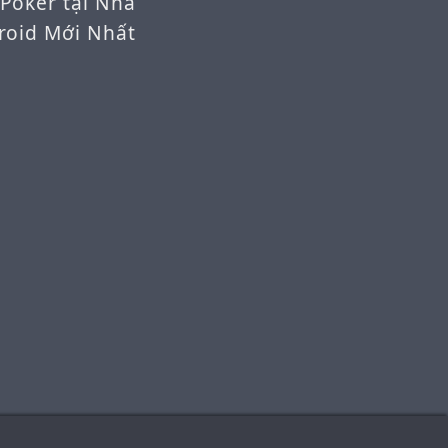
Poker tại Nha
roid Mới Nhất