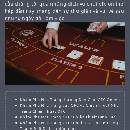
của chúng tôi qua những dịch vụ chơi ofc online
hấp dẫn này, mang đến sự thư giãn và vui vẻ sau
những ngày dài làm việc.
Khám Phá Nha Trang: Hướng Dẫn Chơi OFC Online
Khám Phá Nha Trang của OFC và Chiến Thuật Nha
Trang Chiến Thuật OFC
Khám Phá Nha Trang OFC: Chiến Thuật Đỉnh Cao
Khám Phá Nha Trang OFC: Chơi OFC Online Trong
Thành Phố Du Lịch Nổi tiếng