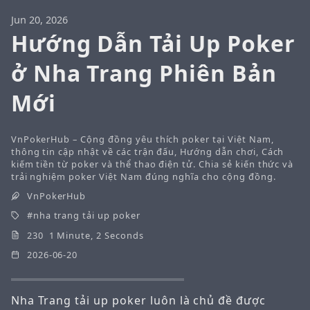
Jun 20, 2026
Hướng Dẫn Tải Up Poker
ở Nha Trang Phiên Bản
Mới
VnPokerHub – Cộng đồng yêu thích poker tại Việt Nam,
thông tin cập nhật về các trận đấu, Hướng dẫn chơi, Cách
kiếm tiền từ poker và thể thao điện tử. Chia sẻ kiến thức và
trải nghiệm poker Việt Nam đúng nghĩa cho cộng đồng.
VnPokerHub
nha trang tải up poker
230 1 Minute, 2 Seconds
2026-06-20
Nha Trang tải up poker luôn là chủ đề được