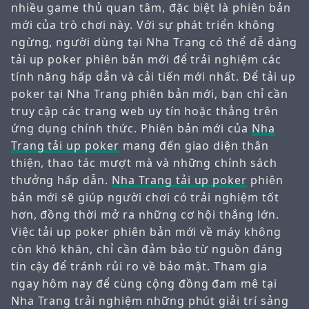
nhiều game thủ quan tâm, đặc biệt là phiên bản
mới của trò chơi này. Với sự phát triển không
ngừng, người dùng tại Nha Trang có thể dễ dàng
tải up poker phiên bản mới để trải nghiệm các
tính năng hấp dẫn và cải tiến mới nhất. Để tải up
poker tại Nha Trang phiên bản mới, bạn chỉ cần
truy cập các trang web uy tín hoặc thẳng trên
ứng dụng chính thức. Phiên bản mới của
Nha
Trang tải up poker
mang đến giao diện thân
thiện, thao tác mượt mà và những chính sách
thưởng hấp dẫn.
Nha Trang tải up poker
phiên
bản mới sẽ giúp người chơi có trải nghiệm tốt
hơn, đồng thời mở ra những cơ hội thắng lớn.
Việc tải up poker phiên bản mới về máy không
còn khó khăn, chỉ cần đảm bảo từ nguồn đáng
tin cậy để tránh rủi ro về bảo mật. Tham gia
ngay hôm nay để cùng cộng đồng đam mê tại
Nha Trang trải nghiệm những phút giải trí sảng